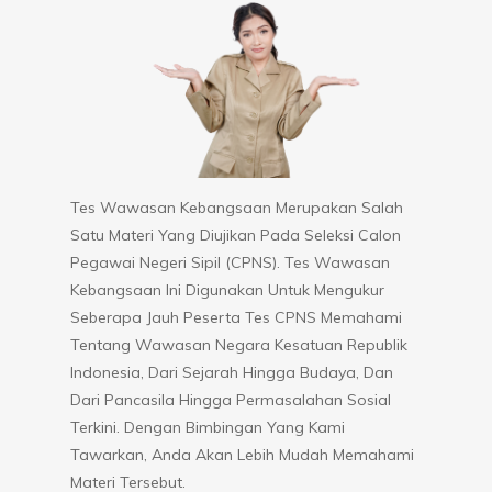
Tes Wawasan Kebangsaan Merupakan Salah
Kami M
Satu Materi Yang Diujikan Pada Seleksi Calon
Ujian 
Pegawai Negeri Sipil (CPNS). Tes Wawasan
Sebena
Kebangsaan Ini Digunakan Untuk Mengukur
Adalah
Seberapa Jauh Peserta Tes CPNS Memahami
Pesert
Tentang Wawasan Negara Kesatuan Republik
Kemamp
Indonesia, Dari Sejarah Hingga Budaya, Dan
Kemamp
Dari Pancasila Hingga Permasalahan Sosial
Gambar
Terkini. Dengan Bimbingan Yang Kami
Berbah
Tawarkan, Anda Akan Lebih Mudah Memahami
Detail
Materi Tersebut.
Memah