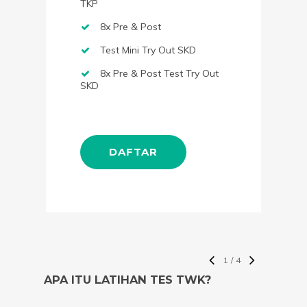
TKP
8x Pre & Post
Test Mini Try Out SKD
8x Pre & Post Test Try Out
SKD
DAFTAR
1
/
4
APA ITU LATIHAN TES TWK?
APA 