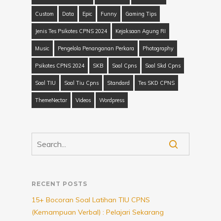
Custom
Data
Epic
Funny
Gaming Tips
Jenis Tes Psikotes CPNS 2024
Kejaksaan Agung RI
Music
Pengelola Penanganan Perkara
Photography
Psikotes CPNS 2024
SKB
Soal Cpns
Soal Skd Cpns
Soal TIU
Soal Tiu Cpns
Standard
Tes SKD CPNS
ThemeNectar
Videos
Wordpress
RECENT POSTS
15+ Bocoran Soal Latihan TIU CPNS
(Kemampuan Verbal) : Pelajari Sekarang