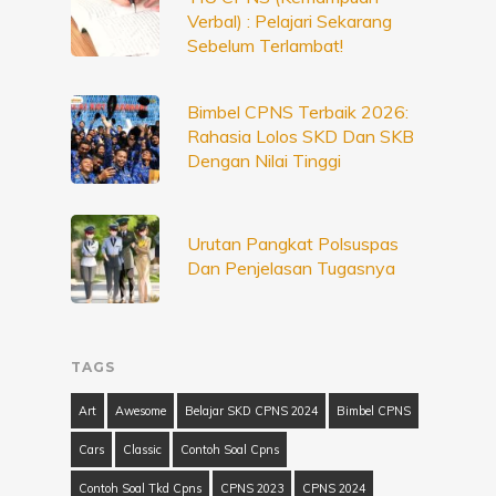
Verbal) : Pelajari Sekarang
Sebelum Terlambat!
Bimbel CPNS Terbaik 2026:
Rahasia Lolos SKD Dan SKB
Dengan Nilai Tinggi
Urutan Pangkat Polsuspas
Dan Penjelasan Tugasnya
TAGS
Art
Awesome
Belajar SKD CPNS 2024
Bimbel CPNS
Cars
Classic
Contoh Soal Cpns
Contoh Soal Tkd Cpns
CPNS 2023
CPNS 2024