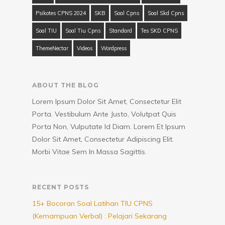
Psikotes CPNS 2024
SKB
Soal Cpns
Soal Skd Cpns
Soal TIU
Soal Tiu Cpns
Standard
Tes SKD CPNS
ThemeNectar
Videos
Wordpress
ABOUT THE BLOG
Lorem Ipsum Dolor Sit Amet, Consectetur Elit
Porta. Vestibulum Ante Justo, Volutpat Quis
Porta Non, Vulputate Id Diam. Lorem Et Ipsum
Dolor Sit Amet, Consectetur Adipiscing Elit.
Morbi Vitae Sem In Massa Sagittis.
RECENT POSTS
15+ Bocoran Soal Latihan TIU CPNS
(Kemampuan Verbal) : Pelajari Sekarang