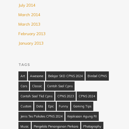
July 2014
March 2014
March 2013
February 2013
January 2013
TAGS
Art
Awesome
Belajar SKD CPNS 2024
Bimbel CPNS
Cars
Classic
Contoh Soal Cpns
Contoh Soal Tkd Cpns
CPNS 2023
CPNS 2024
Custom
Data
Epic
Funny
Gaming Tips
Jenis Tes Psikotes CPNS 2024
Kejaksaan Agung RI
Music
Pengelola Penanganan Perkara
Photography