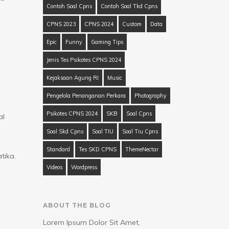
Contoh Soal Cpns
Contoh Soal Tkd Cpns
CPNS 2023
CPNS 2024
Custom
Data
Epic
Funny
Gaming Tips
Jenis Tes Psikotes CPNS 2024
Kejaksaan Agung RI
Music
Pengelola Penanganan Perkara
Photography
Psikotes CPNS 2024
SKB
Soal Cpns
al
Soal Skd Cpns
Soal TIU
Soal Tiu Cpns
Standard
Tes SKD CPNS
ThemeNectar
tika.
Videos
Wordpress
ABOUT THE BLOG
Lorem Ipsum Dolor Sit Amet,