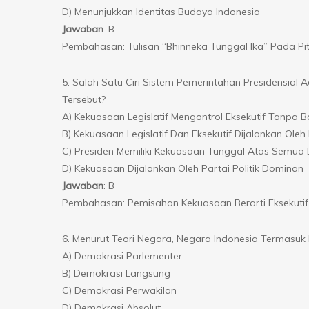
D) Menunjukkan Identitas Budaya Indonesia
Jawaban
: B
Pembahasan: Tulisan “Bhinneka Tunggal Ika” Pada P
5. Salah Satu Ciri Sistem Pemerintahan Presidensi
Tersebut?
A) Kekuasaan Legislatif Mengontrol Eksekutif Tanpa B
B) Kekuasaan Legislatif Dan Eksekutif Dijalankan O
C) Presiden Memiliki Kekuasaan Tunggal Atas Semu
D) Kekuasaan Dijalankan Oleh Partai Politik Dominan
Jawaban
: B
Pembahasan: Pemisahan Kekuasaan Berarti Eksekutif 
6. Menurut Teori Negara, Negara Indonesia Termasu
A) Demokrasi Parlementer
B) Demokrasi Langsung
C) Demokrasi Perwakilan
D) Demokrasi Absolut