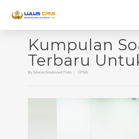
Kumpulan So
Terbaru Untu
By
Sheva Nadinant Putri
CPNS