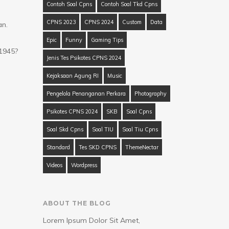
Contoh Soal Cpns
Contoh Soal Tkd Cpns
CPNS 2023
CPNS 2024
Custom
Data
an.
Epic
Funny
Gaming Tips
1945?
Jenis Tes Psikotes CPNS 2024
Kejaksaan Agung RI
Music
Pengelola Penanganan Perkara
Photography
Psikotes CPNS 2024
SKB
Soal Cpns
Soal Skd Cpns
Soal TIU
Soal Tiu Cpns
Standard
Tes SKD CPNS
ThemeNectar
Videos
Wordpress
ABOUT THE BLOG
Lorem Ipsum Dolor Sit Amet,