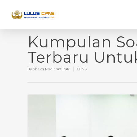
Kumpulan So
Terbaru Untu
By
Sheva Nadinant Putri
CPNS