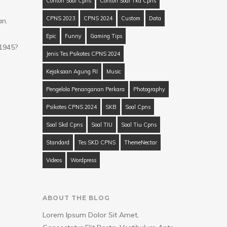
Contoh Soal Cpns
Contoh Soal Tkd Cpns
CPNS 2023
CPNS 2024
Custom
Data
an.
Epic
Funny
Gaming Tips
1945?
Jenis Tes Psikotes CPNS 2024
Kejaksaan Agung RI
Music
Pengelola Penanganan Perkara
Photography
Psikotes CPNS 2024
SKB
Soal Cpns
Soal Skd Cpns
Soal TIU
Soal Tiu Cpns
Standard
Tes SKD CPNS
ThemeNectar
Videos
Wordpress
ABOUT THE BLOG
Lorem Ipsum Dolor Sit Amet,