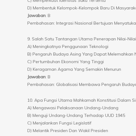
C) Memperkuat Identitas Suku Tertentu
D) Membentuk Kelompok-Kelompok Baru Di Masyarak
Jawaban
: B
Pembahasan: Integrasi Nasional Bertujuan Menyatuk
9. Salah Satu Tantangan Utama Penerapan Nilai-Nilai 
A) Meningkatnya Penggunaan Teknologi
B) Pengaruh Budaya Asing Yang Dapat Melemahkan N
C) Pertumbuhan Ekonomi Yang Tinggi
D) Keragaman Agama Yang Semakin Menurun
Jawaban
: B
Pembahasan: Globalisasi Membawa Pengaruh Budaya A
10. Apa Fungsi Utama Mahkamah Konstitusi Dalam Si
A) Mengawasi Pelaksanaan Undang-Undang
B) Menguji Undang-Undang Terhadap UUD 1945
C) Menjalankan Fungsi Legislatif
D) Melantik Presiden Dan Wakil Presiden