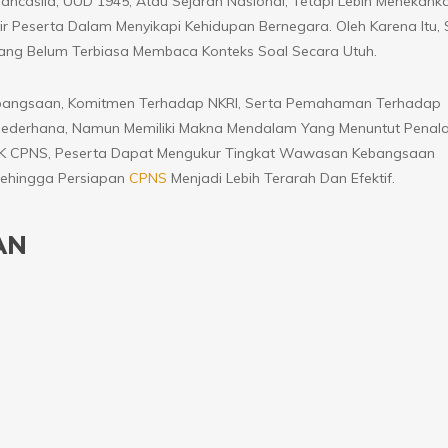
ncasila, UUD 1945, Atau Sejarah Nasional, Tetapi Lebih Menekank
 Peserta Dalam Menyikapi Kehidupan Bernegara. Oleh Karena Itu, 
ang Belum Terbiasa Membaca Konteks Soal Secara Utuh.
bangsaan, Komitmen Terhadap NKRI, Serta Pemahaman Terhadap
ederhana, Namun Memiliki Makna Mendalam Yang Menuntut Penal
 TWK CPNS, Peserta Dapat Mengukur Tingkat Wawasan Kebangsaan
Sehingga Persiapan
CPNS
Menjadi Lebih Terarah Dan Efektif.
AN