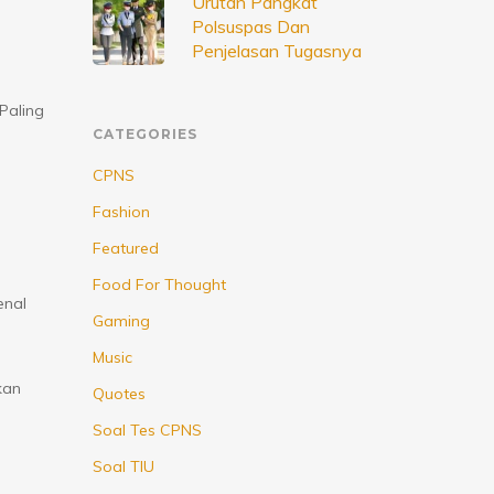
Urutan Pangkat
Polsuspas Dan
Penjelasan Tugasnya
Paling
CATEGORIES
CPNS
Fashion
Featured
Food For Thought
enal
Gaming
Music
kan
Quotes
Soal Tes CPNS
Soal TIU