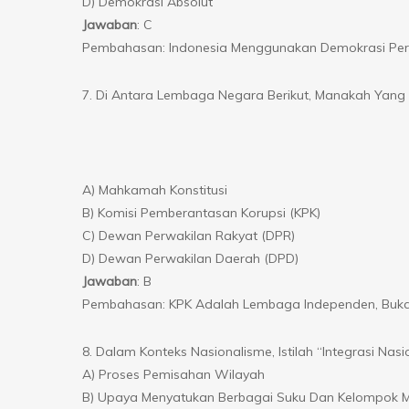
D) Demokrasi Absolut
Jawaban
: C
Pembahasan: Indonesia Menggunakan Demokrasi Perw
7. Di Antara Lembaga Negara Berikut, Manakah Yang
A) Mahkamah Konstitusi
B) Komisi Pemberantasan Korupsi (KPK)
C) Dewan Perwakilan Rakyat (DPR)
D) Dewan Perwakilan Daerah (DPD)
Jawaban
: B
Pembahasan: KPK Adalah Lembaga Independen, Buk
8. Dalam Konteks Nasionalisme, Istilah “Integrasi Nasi
A) Proses Pemisahan Wilayah
B) Upaya Menyatukan Berbagai Suku Dan Kelompok M