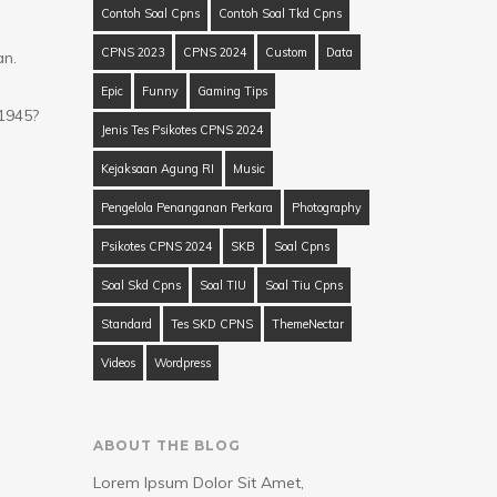
Contoh Soal Cpns
Contoh Soal Tkd Cpns
CPNS 2023
CPNS 2024
Custom
Data
an.
Epic
Funny
Gaming Tips
1945?
Jenis Tes Psikotes CPNS 2024
Kejaksaan Agung RI
Music
Pengelola Penanganan Perkara
Photography
Psikotes CPNS 2024
SKB
Soal Cpns
Soal Skd Cpns
Soal TIU
Soal Tiu Cpns
Standard
Tes SKD CPNS
ThemeNectar
Videos
Wordpress
ABOUT THE BLOG
Lorem Ipsum Dolor Sit Amet,