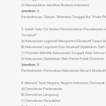
D) Menunjukkan Identitas Budaya Indonesia
Jawaban
: B
Pembahasan: Tulisan “Bhinneka Tunggal Ika” Pada P
5. Salah Satu Ciri Sistem Pemerintahan Presidensi
Tersebut?
A) Kekuasaan Legislatif Mengontrol Eksekutif Tanpa B
B) Kekuasaan Legislatif Dan Eksekutif Dijalankan O
C) Presiden Memiliki Kekuasaan Tunggal Atas Semu
D) Kekuasaan Dijalankan Oleh Partai Politik Dominan
Jawaban
: B
Pembahasan: Pemisahan Kekuasaan Berarti Eksekutif 
6. Menurut Teori Negara, Negara Indonesia Termasu
A) Demokrasi Parlementer
B) Demokrasi Langsung
C) Demokrasi Perwakilan