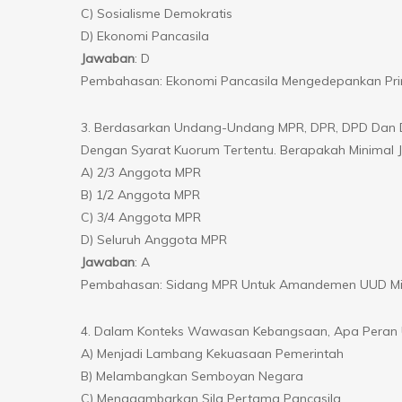
C) Sosialisme Demokratis
D) Ekonomi Pancasila
Jawaban
: D
Pembahasan: Ekonomi Pancasila Mengedepankan Prin
3. Berdasarkan Undang-Undang MPR, DPR, DPD Dan 
Dengan Syarat Kuorum Tertentu. Berapakah Minimal
A) 2/3 Anggota MPR
B) 1/2 Anggota MPR
C) 3/4 Anggota MPR
D) Seluruh Anggota MPR
Jawaban
: A
Pembahasan: Sidang MPR Untuk Amandemen UUD Mini
4. Dalam Konteks Wawasan Kebangsaan, Apa Peran U
A) Menjadi Lambang Kekuasaan Pemerintah
B) Melambangkan Semboyan Negara
C) Menggambarkan Sila Pertama Pancasila