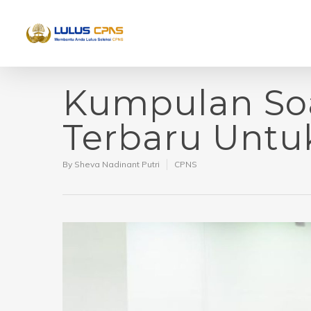
Kumpulan So
Terbaru Untu
By
Sheva Nadinant Putri
CPNS