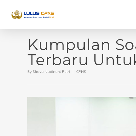
Kumpulan So
Terbaru Untu
By
Sheva Nadinant Putri
CPNS