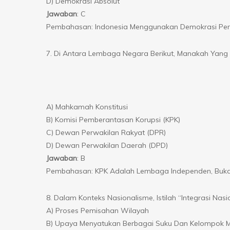
D) Demokrasi Absolut
Jawaban
: C
Pembahasan: Indonesia Menggunakan Demokrasi Perw
7. Di Antara Lembaga Negara Berikut, Manakah Yang
A) Mahkamah Konstitusi
B) Komisi Pemberantasan Korupsi (KPK)
C) Dewan Perwakilan Rakyat (DPR)
D) Dewan Perwakilan Daerah (DPD)
Jawaban
: B
Pembahasan: KPK Adalah Lembaga Independen, Buk
8. Dalam Konteks Nasionalisme, Istilah “Integrasi Nasi
A) Proses Pemisahan Wilayah
B) Upaya Menyatukan Berbagai Suku Dan Kelompok M