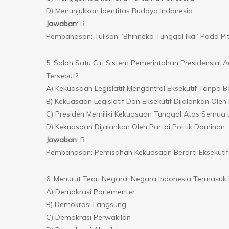
D) Menunjukkan Identitas Budaya Indonesia
Jawaban
: B
Pembahasan: Tulisan “Bhinneka Tunggal Ika” Pada P
5. Salah Satu Ciri Sistem Pemerintahan Presidensi
Tersebut?
A) Kekuasaan Legislatif Mengontrol Eksekutif Tanpa B
B) Kekuasaan Legislatif Dan Eksekutif Dijalankan O
C) Presiden Memiliki Kekuasaan Tunggal Atas Semu
D) Kekuasaan Dijalankan Oleh Partai Politik Dominan
Jawaban
: B
Pembahasan: Pemisahan Kekuasaan Berarti Eksekutif 
6. Menurut Teori Negara, Negara Indonesia Termasu
A) Demokrasi Parlementer
B) Demokrasi Langsung
C) Demokrasi Perwakilan