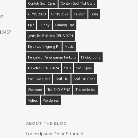
Contoh Soal Cpns
Contoh Soal Tkd Cpns
CPNS 2023
CPNS 2024
Custom
Data
an.
Epic
Funny
Gaming Tips
1945?
Jenis Tes Psikotes CPNS 2024
Kejaksaan Agung RI
Music
Pengelola Penanganan Perkara
Photography
Psikotes CPNS 2024
SKB
Soal Cpns
Soal Skd Cpns
Soal TIU
Soal Tiu Cpns
Standard
Tes SKD CPNS
ThemeNectar
Videos
Wordpress
ABOUT THE BLOG
Lorem Ipsum Dolor Sit Amet,