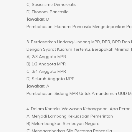
C) Sosialisme Demokratis
D) Ekonomi Pancasila
Jawaban
: D
Pembahasan: Ekonomi Pancasila Mengedepankan Prin
3. Berdasarkan Undang-Undang MPR, DPR, DPD Dan 
Dengan Syarat Kuorum Tertentu. Berapakah Minimal
A) 2/3 Anggota MPR
B) 1/2 Anggota MPR
C) 3/4 Anggota MPR
D) Seluruh Anggota MPR
Jawaban
: A
Pembahasan: Sidang MPR Untuk Amandemen UUD Mini
4. Dalam Konteks Wawasan Kebangsaan, Apa Peran U
A) Menjadi Lambang Kekuasaan Pemerintah
B) Melambangkan Semboyan Negara
C) Menggambarkan Sila Pertama Pancasila