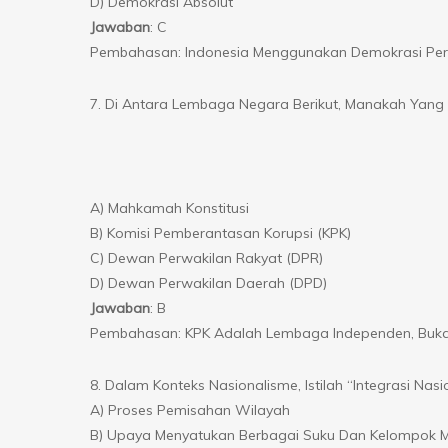
D) Demokrasi Absolut
Jawaban
: C
Pembahasan: Indonesia Menggunakan Demokrasi Perw
7. Di Antara Lembaga Negara Berikut, Manakah Yang
A) Mahkamah Konstitusi
B) Komisi Pemberantasan Korupsi (KPK)
C) Dewan Perwakilan Rakyat (DPR)
D) Dewan Perwakilan Daerah (DPD)
Jawaban
: B
Pembahasan: KPK Adalah Lembaga Independen, Buk
8. Dalam Konteks Nasionalisme, Istilah “Integrasi Nasi
A) Proses Pemisahan Wilayah
B) Upaya Menyatukan Berbagai Suku Dan Kelompok M