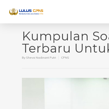
Kumpulan So
Terbaru Untu
By
Sheva Nadinant Putri
CPNS