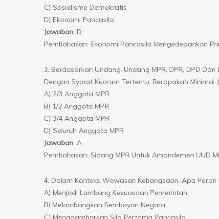
C) Sosialisme Demokratis
D) Ekonomi Pancasila
Jawaban
: D
Pembahasan: Ekonomi Pancasila Mengedepankan Prin
3. Berdasarkan Undang-Undang MPR, DPR, DPD Dan 
Dengan Syarat Kuorum Tertentu. Berapakah Minimal
A) 2/3 Anggota MPR
B) 1/2 Anggota MPR
C) 3/4 Anggota MPR
D) Seluruh Anggota MPR
Jawaban
: A
Pembahasan: Sidang MPR Untuk Amandemen UUD Mini
4. Dalam Konteks Wawasan Kebangsaan, Apa Peran U
A) Menjadi Lambang Kekuasaan Pemerintah
B) Melambangkan Semboyan Negara
C) Menggambarkan Sila Pertama Pancasila