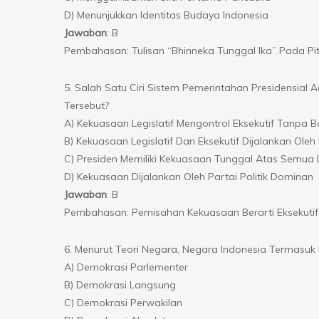
D) Menunjukkan Identitas Budaya Indonesia
Jawaban
: B
Pembahasan: Tulisan “Bhinneka Tunggal Ika” Pada P
5. Salah Satu Ciri Sistem Pemerintahan Presidensi
Tersebut?
A) Kekuasaan Legislatif Mengontrol Eksekutif Tanpa B
B) Kekuasaan Legislatif Dan Eksekutif Dijalankan O
C) Presiden Memiliki Kekuasaan Tunggal Atas Semu
D) Kekuasaan Dijalankan Oleh Partai Politik Dominan
Jawaban
: B
Pembahasan: Pemisahan Kekuasaan Berarti Eksekutif 
6. Menurut Teori Negara, Negara Indonesia Termasu
A) Demokrasi Parlementer
B) Demokrasi Langsung
C) Demokrasi Perwakilan