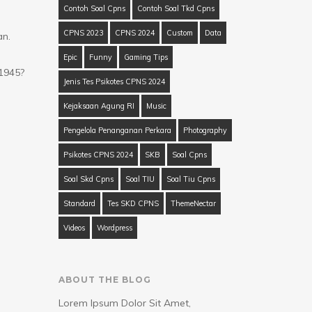
Contoh Soal Cpns
Contoh Soal Tkd Cpns
CPNS 2023
CPNS 2024
Custom
Data
an.
Epic
Funny
Gaming Tips
1945?
Jenis Tes Psikotes CPNS 2024
Kejaksaan Agung RI
Music
Pengelola Penanganan Perkara
Photography
Psikotes CPNS 2024
SKB
Soal Cpns
Soal Skd Cpns
Soal TIU
Soal Tiu Cpns
Standard
Tes SKD CPNS
ThemeNectar
Videos
Wordpress
ABOUT THE BLOG
Lorem Ipsum Dolor Sit Amet,