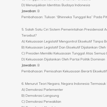
D) Menunjukkan Identitas Budaya Indonesia
Jawaban
: B
Pembahasan: Tulisan “Bhinneka Tunggal Ika” Pada P
5. Salah Satu Ciri Sistem Pemerintahan Presidensi
Tersebut?
A) Kekuasaan Legislatif Mengontrol Eksekutif Tanpa B
B) Kekuasaan Legislatif Dan Eksekutif Dijalankan O
C) Presiden Memiliki Kekuasaan Tunggal Atas Semu
D) Kekuasaan Dijalankan Oleh Partai Politik Dominan
Jawaban
: B
Pembahasan: Pemisahan Kekuasaan Berarti Eksekutif 
6. Menurut Teori Negara, Negara Indonesia Termasu
A) Demokrasi Parlementer
B) Demokrasi Langsung
C) Demokrasi Perwakilan