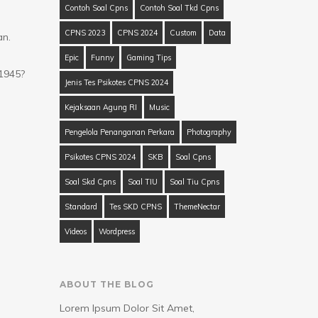
Contoh Soal Cpns
Contoh Soal Tkd Cpns
CPNS 2023
CPNS 2024
Custom
Data
an.
Epic
Funny
Gaming Tips
1945?
Jenis Tes Psikotes CPNS 2024
Kejaksaan Agung RI
Music
Pengelola Penanganan Perkara
Photography
Psikotes CPNS 2024
SKB
Soal Cpns
Soal Skd Cpns
Soal TIU
Soal Tiu Cpns
Standard
Tes SKD CPNS
ThemeNectar
Videos
Wordpress
ABOUT THE BLOG
Lorem Ipsum Dolor Sit Amet,