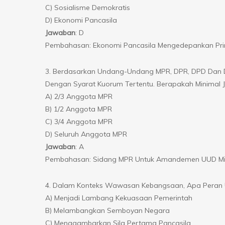
C) Sosialisme Demokratis
D) Ekonomi Pancasila
Jawaban
: D
Pembahasan: Ekonomi Pancasila Mengedepankan Prin
3. Berdasarkan Undang-Undang MPR, DPR, DPD Dan 
Dengan Syarat Kuorum Tertentu. Berapakah Minimal
A) 2/3 Anggota MPR
B) 1/2 Anggota MPR
C) 3/4 Anggota MPR
D) Seluruh Anggota MPR
Jawaban
: A
Pembahasan: Sidang MPR Untuk Amandemen UUD Mini
4. Dalam Konteks Wawasan Kebangsaan, Apa Peran U
A) Menjadi Lambang Kekuasaan Pemerintah
B) Melambangkan Semboyan Negara
C) Menggambarkan Sila Pertama Pancasila