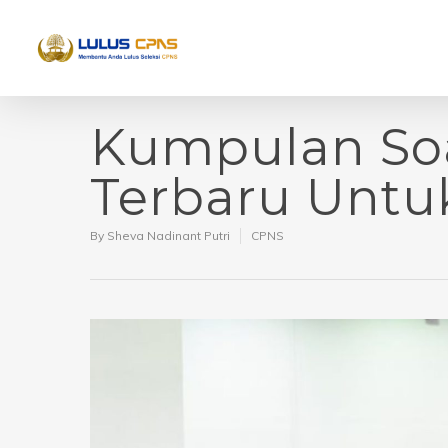
Kumpulan So
Terbaru Untu
By
Sheva Nadinant Putri
CPNS