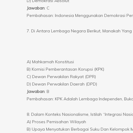
D) Demokrasi Absolut
Jawaban
: C
Pembahasan: Indonesia Menggunakan Demokrasi Perw
7. Di Antara Lembaga Negara Berikut, Manakah Yang
A) Mahkamah Konstitusi
B) Komisi Pemberantasan Korupsi (KPK)
C) Dewan Perwakilan Rakyat (DPR)
D) Dewan Perwakilan Daerah (DPD)
Jawaban
: B
Pembahasan: KPK Adalah Lembaga Independen, Buk
8. Dalam Konteks Nasionalisme, Istilah “Integrasi Nasi
A) Proses Pemisahan Wilayah
B) Upaya Menyatukan Berbagai Suku Dan Kelompok M